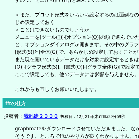
＞また、プロット形式をいちいち設定するのは面倒なの
じめ設定しておく
＞ことはできないものでしょうか。
メニューを[ツール(
T
)]-[オプション(
O
)]の順で選んでい
と、オプションダイアログが開きます。その中のグラフ
[形式(
S
)]と[全体(
G
)]で、あらかじめ設定しておくこと
また現在開いているデータだけを対象に設定するときは
(
O
)]-[グラフ形式(
S
)]、[書式(
O
)]-[グラフ全体(
G
)]で設定
ここで設定しても、他のデータには影響を与えません。
これからも宜しくお願いいたします。
fftの仕方
投稿者：
我乱徒２０００
投稿日：12月21日(木)11時29分59秒
graphmateをダウンロードさせていただきました。な
そうです。ところでfftのやり方が良くわかりません。he