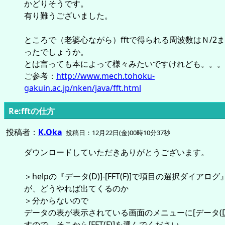
かどりそうです。
有り難うございました。
ところで（老婆心ながら）fftで得られる周波数はＮ/2
ったでしょうか。
とは言っても本によって様々みたいですけれども。。。
ご参考：
http://www.mech.tohoku-
gakuin.ac.jp/nken/java/fft.html
Re:fftの仕方
投稿者：
K.Oka
投稿日：12月22日(金)00時10分37秒
ダウンロードしていただきありがとうございます。
＞helpの『データ(D)]-[FFT(F)]で項目の選択ダイアロ
が、どうやれば出てくるのか
＞分からないので
データの表が表示されている画面のメニューに[データ(
すので、そこから[FFT(
F
)]を選んでください。