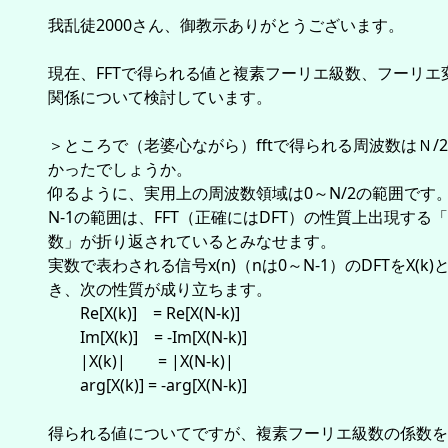
我乱徒2000さん、御教示ありがとうございます。
現在、FFTで得られる値と複素フーリエ級数、フーリエ
関係について検討しています。
＞ところで（老婆心ながら）fftで得られる周波数はＮ/
かったでしょうか。
仰るように、実用上の周波数領域は0～N/2の範囲です。N
N-1の範囲は、FFT（正確にはDFT）の性質上出現する
数」が折り返されているとみなせます。
実数で表わされる信号x(n)（nは0～N-1）のDFTをX(k)
き、次の性質が成り立ちます。
Re[X(k)] = Re[X(N-k)]
Im[X(k)] = -Im[X(N-k)]
|X(k)| = |X(N-k)|
arg[X(k)] = -arg[X(N-k)]
得られる値についてですが、複素フーリエ級数の係数を