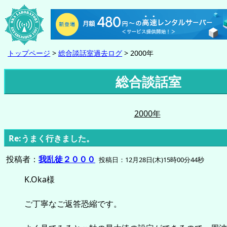
トップページ
>
総合談話室過去ログ
> 2000年
総合談話室
2000年
Re:うまく行きました。
投稿者：
我乱徒２０００
投稿日：12月28日(木)15時00分44秒
K.Oka様
ご丁寧なご返答恐縮です。