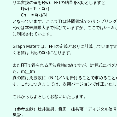
リエ変換の値をF(w)、FFTの結果をX(k)としますと
F(w) = Ts・X(k)
Cn = X(k)/N
となっています。ここでTsは時間領域でのサンプリン
F(w)は本来無限大まで延びていますが、ここでは0～2π
に制限されています。
Graph Mateでは、FFTの定義どおりに計算していま
くる値は上記のX(k)になります。
またFFTで得られる周波数軸の値ですが、計算式にバグ
た。m(__)m
真の値は周波数に（N-1)／Nを掛けることで求めること
す。これにつきましては、次期バージョンで修正いたし
これからもよろしくお願いいたします。
（参考文献）辻井重男、鎌田一雄共著「ディジタル信号
晃堂）