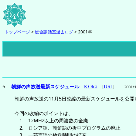
トップページ
>
総合談話室過去ログ
> 2001年
6.
朝鮮の声放送最新スケジュール
K.Oka
[
URL
]
2001/1
朝鮮の声放送の11月5日改編の最新スケジュールを公開
今回の改編のポイントは、
1. 12MHz以上の周波数の全廃
2. ロシア語、朝鮮語の折中プログラムの廃止
3. 一部言語の放送時間の拡充