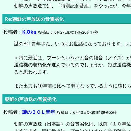
朝鮮の声放送では、「特別記念番組」をやったが、今年
Re:朝鮮の声放送の音質劣化
投稿者：
K.Oka
投稿日： 6月27日(水)17時26分17秒
謎のBCL青年さん、いつもお世話になっております。
＞特に最近は、ブーンというハム音の雑音（ノイズ）が
送信機の老朽化が進んでいるのでしょうか。短波送信機は19
ると思われます。
また出力も10年前に比べて弱くなっているように感じ
朝鮮の声放送の音質劣化
投稿者：
謎のＢＣＬ青年
投稿日： 6月13日(水)01時39分55秒
朝鮮の声放送（日本語）の音質劣化は、以前（１０年位
ように思う。特に最近は、ブーンというハム音の雑音（