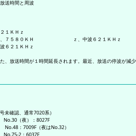
放送時間と周波
２１ＫＨｚ
０ＫＨｚ、７５８０ＫＨ ｚ、中波６２１ＫＨｚ
波６２１ＫＨｚ
た、放送時間が１時間延長されます。最近、放送の停波が減少
番号未確認、通常7020系）
o.30（夜）：8027F
8：7009F（夜はNo.32）
5-2：6037F