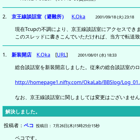
2.
京王線談話室（避難所）
K.Oka
2001/09/18 (火) 23:18
現在Tcupの不調により、京王線談話室にアクセスできませ
このスレッドに書きこんでいただければ、当方で転送致
1.
新装開店
K.Oka
[
URL
]
2001/08/01 (水) 18:33
総合談話室を新装開店しました。従来の総合談話室のロ
http://homepage1.nifty.com/OkaLab/BBSlog/Log_01
なお、京王線談話室に関しましては変更はございません
解決しました。
投稿者：
ペコ
投稿日： 7月26日(木)15時25分15秒
ペコです。