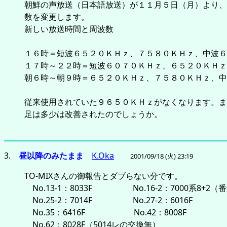
朝鮮の声放送（日本語放送）が１１月５日（月）より、
数を変更します。
新しい放送時間と周波数
１６時＝短波６５２０ＫＨｚ、７５８０ＫＨｚ、中波６
１７時～２２時＝短波６０７０ＫＨｚ、６５２
朝６時～朝９時＝６５２０ＫＨｚ、７５８０ＫＨｚ、中
従来使用されていた９６５０ＫＨｚがなくなります。ま
足は多少は改善されたのでしょうか。
3.
昼以降のみたまま
K.Oka
2001/09/18 (火) 23:19
TO-MIXさんの御報告とダブらない分です。
No.13-1：8033F No.16-2：7000系8+2（
No.25-2：7014F No.27-2：6016F N
No.35：6416F No.42：8008F No.4
No.62：8028F（5014レの交換無） No.7