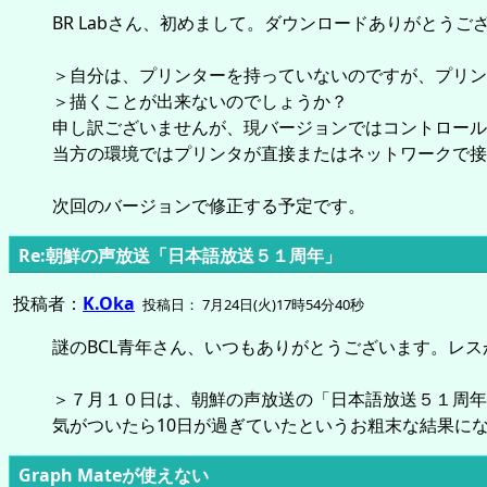
BR Labさん、初めまして。ダウンロードありがとうご
＞自分は、プリンターを持っていないのですが、プリン
＞描くことが出来ないのでしょうか？
申し訳ございませんが、現バージョンではコントロールパ
当方の環境ではプリンタが直接またはネットワークで接
次回のバージョンで修正する予定です。
Re:朝鮮の声放送「日本語放送５１周年」
投稿者：
K.Oka
投稿日： 7月24日(火)17時54分40秒
謎のBCL青年さん、いつもありがとうございます。レ
＞７月１０日は、朝鮮の声放送の「日本語放送５１周年
気がついたら10日が過ぎていたというお粗末な結果になっ
Graph Mateが使えない