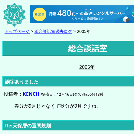
トップページ
>
総合談話室過去ログ
> 2005年
総合談話室
2005年
誤字ありました
投稿者：
KENCH
投稿日：12月16日(金)07時56分18秒
春分が9月じゃなくて秋分が9月ですね。
Re:天保暦の置閏規則