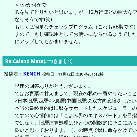
＞csvか何かで
暇を見て作りたいと思いますが、12万行ほどの巨大な
なりそうです(笑)
もしくは簡単なチェックプログラム（これもVB製です
すので、もし確認用としてお使いになられるようでした
にアップしてもかまいません。
Re:Calend Mateにつきまして
投稿者：
KENCH
投稿日：11月12日(土)07時51分2秒
早速の回答ありがとうございます。
ではお言葉に甘えまして、現在の私の一番やりたいこと
>日本旧暦,西暦<->農暦(中国旧暦)の双方向変換をした
本当の最終目的は旧暦をサポートしたスケジューラーの
ですので心情的には「こよみ界のエキスパート」を目指
ではなく、旧暦演算処理はひとつの関数的にそこにあっ
良いと思っております。（この時点で暦に命をかけてい