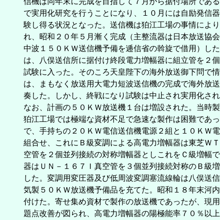
信機は同年末に完成を目指して７月から据付場所である
で実用化研究を行うことになり、１０月には自励発信器
験し得る状況となった。送信機は狛江工場の事情により
れ、昭和２０年５月漸く完成（主整流器は日本放送協会
中波１５０ＫＷ送信機予備を逓信省の斡旋で借用）した
は、八俣送信所に据付け終段電力増幅器に組立管を２個
試験に入った。そのころ天皇陛下の海外放送御下問で情
は、まもなく放送用大電力短波送信機の完成で海外放送
奏した。しかし、終戦になり試験は中止され実用化され
なお、計画の５０ＫＷ放送機１台は増設された。当時製
狛江工場では極端な資材不足で急速な製作は困難であっ
で、手持ちの２０ＫＷ電信送信機電源２組と１０ＫＷ電
組合せ、これにＢ級変調による高電力増幅器は東芝ＷＴ
空管を２個並列接続の対称増幅器としこれをＣ級増幅で
器はＵＮ－１６７Ｉ真空管を３個並列接続対称のＢ級増
した。変調用変圧器及び低周波変調塞流線輪は八俣送信
気製５０ＫＷ放送機予備品を充てた。昭和１８年末河内
付けた。寄せ集め資材で製作の放送機であったが、現用
題点改善が図られ、高電力増幅器の陽極能率７０％以上