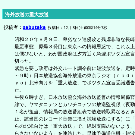
海外放送の重大放送
投稿者：
sabutaka
投稿日：12月 3日(土)00時14分7秒
昭和２０年８月９日、卑劣なソ連侵攻と残虐非道な長崎
最悪事態、原爆３発目は東京への情報思惑で、これ以上
は偲びないと、わが国政府は夕方近く急遽ポツダム宣言
切った。
緊急を要し政府は外交ルート訓令前に短波放送を、定時
～９時）日本放送協会海外放送の東京ラジオ（ｒａｄｉ
ｙｏ）北米向けを「重大放送」でポツダム宣言受諾通告
た。
午後６時すぎ、日本放送協会海外放送監督の情報局係官
線で、ヤマタコテツとカワチコテツの放送監視係（夜勤
１名が担当、情報局の放送番組表で放送聴取異なるとき
止、該当国のレコード音楽に換え試験放送にする）に「
らの北米向けは「重大放送」で、絶対支障のないよう、
らさないないよう」を連絡した。早速予備送信機・短波