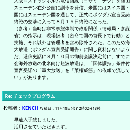
大阪～ストックホルム電信回線（ヨサミコテツ）を経由
スェーデン在外公館に訓令を発信、米国にはスイス国・
国にはスェーデン国を通して、正式にポツダム宣言受諾
終戦の交渉に入って８月１５日終戦になった。
（参考）当時は非常事態体制で政府関係（情報局・参謀
省）の指示は、現場扱者（密命で国の首長下で行動）と
実施、それ以外は管理者を含め除外された。このため海
大放送（ポツダム宣言受諾通告）に関し資料はないよう
だ、逓信史話に８月１０日の御前会議決定前に、すでに
会海外放送の北米向け短波放送は、「国体護持」条件付
宣言受諾の「重大放送」を「某権威筋」の依頼で流して
い」があります。
Re: チェックプログラム
投稿者：
KENCH
投稿日：11月18日(金)12時02分18秒
早速入手致しました。
活用させていただきます。