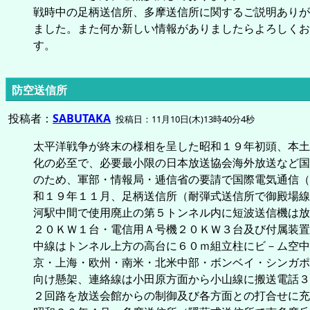
戦時中の足柄送信所、多摩送信所に関するご説明ありが
ました。また何か新しい情報がありましたらよろしくお
す。
防空送信所
投稿者：
SABUTAKA
投稿日：11月10日(木)13時40分4秒
太平洋戦争が終末の様相を呈した昭和１９年初頭、本土
化の必至で、必要最小限の日本放送協会海外放送など国
のため、軍部・情報局・逓信省の要請で国際電気通信（
和１９年１１月、足柄送信所（耐弾式送信所で御殿場線
河駅中間で使用廃止の第５トンネル内に短波送信機は放
２０ＫＷ１台・電信用Ａ号機２０ＫＷ３台及び付属装置
中線はトンネル上方の高台に６０ｍ組立柱にビ－ム空中
京・上海・欧州・南米・北米中部・ボンベイ・シンガポ
向け懸架、連絡線は小田原方面から小山線に搬送電話３
２回路を放送会館からの制御及び各方面との打合せに充