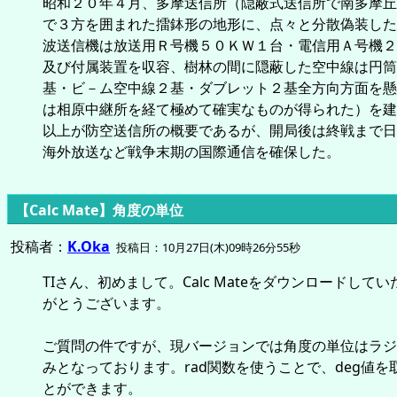
昭和２０年４月、多摩送信所（隠蔽式送信所で南多摩丘
で３方を囲まれた擂鉢形の地形に、点々と分散偽装した
波送信機は放送用Ｒ号機５０ＫＷ１台・電信用Ａ号機２
及び付属装置を収容、樹林の間に隠蔽した空中線は円筒
基・ビ－ム空中線２基・ダブレット２基全方向方面を懸
は相原中継所を経て極めて確実なものが得られた）を建
以上が防空送信所の概要であるが、開局後は終戦まで日
海外放送など戦争末期の国際通信を確保した。
【Calc Mate】角度の単位
投稿者：
K.Oka
投稿日：10月27日(木)09時26分55秒
TIさん、初めまして。Calc Mateをダウンロードして
がとうございます。
ご質問の件ですが、現バージョンでは角度の単位はラジ
みとなっております。rad関数を使うことで、deg値を
とができます。