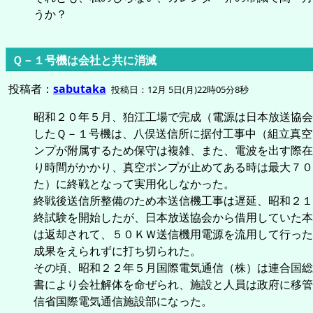
うか？
Ｑ－１号機は会社と共に消滅
投稿者：
sabutaka
投稿日：12月 5日(月)22時05分8秒
昭和２０年５月、狛江工場で完成（電源は日本放送協会
したＱ－１号機は、八俣送信所に据付工事中（組立真空
ンプが附属するため保守は複雑、また、電波を出す際在
り時間がかかり、真空ポンプが止めてある時は最大７０
た）に終戦となって実用化しなかった。
終戦後送信所整備のため本送信機工事は遅延、昭和２１
終試験を開始したが、日本放送協会から借用していた本
は返却されて、５０ＫＷ送信機用電源を流用して行った
成果をえられずに打ち切られた。
その頃、昭和２２年５月国際電気通信（株）は連合国総
書により会社解体を命ぜられ、施設と人員は政府に移管
信省国際電気通信施設部になった。