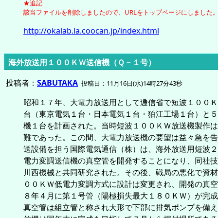
★追記
該当ファイルを削除しましたので、URLをトップページにしました
http://okalab.la.coocan.jp/index.html
海外放送用１００ＫＷ送信機（Ｑ－１号）
投稿者：
SABUTAKA
投稿日：11月16日(水)14時27分43秒
昭和１７年、大電力放送用として逓信省で短波１００Ｋ
台（東京電気１台・日本電気１台・狛江工場１台）と５
機１台を計画された。当時短波１００ＫＷ放送機製作は
難であった。この間、大電力放送機の要望は益々急を告
送設備を担う国際電気通信（株）は、海外放送用短波２
電力変調送信機の真空管を開発することになり、同社技
川西機械と共同研究された。その後、戦局の悪化で資材
００ＫＷ低電力変調方式に設計は変更され、開発の真空
８年４月に第１号管（陽極損失最大１８０ＫＷ）が完成
真空管は組立管と称され大形で下部に排気ポンプを備え