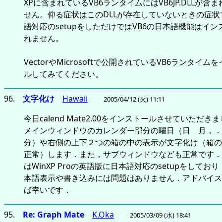
XPに含まれているVB6ランタイムにはVB6JP.DLLが含
せん。仰る症状はこのDLLが存在していないときの症状
語対応のsetupをしただけではVB6の日本語機能はイ
れません。
VectorやMicrosoftで公開されているVB6ランタイム
ルしてみてください。
96.
文字化け
Hawaii
2005/04/12 (火) 11:11
今日calend Mate2.00をインストールさせていただき
メインウィンドウのカレンダー部分の曜日（日 月，．
分）や右側の上下２つの箱の中の表示が文字化け（箱の
正常）します．また，サブウィンドウなども正常です．
はWinXP Proの英語版に日本語対応のsetupをしてお
本語表示や書き込みには問題はありません．アドバイス
ば幸いです．
95.
Re: Graph Mate
K.Oka
2005/03/09 (水) 18:41