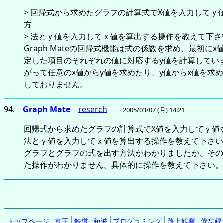
> 回帰式から求めたグラフの計算式でX値を入力してｙ
方
> 法とｙ値を入力してｘ値を算出する操作を教えて下さ
Graph Mateの回帰式機能は式の係数を求め、最初にx
定した項目のそれぞれの値に対応するy値を計算してい
がって任意のx値からy値を求めたり、y値からx値を求
しておりません。
94.
Graph Mate
reserch
2005/03/07 (月) 14:21
回帰式から求めたグラフの計算式でX値を入力してｙ値
法とｙ値を入力してｘ値を算出する操作を教えて下さい
グラフとグラフの式を出す方法がわかりましたが、その
た操作がわかりません。具体的に操作を教えて下さい。
トップページ
京王
鉄道
短波
プログラミング
路上観察
備忘録