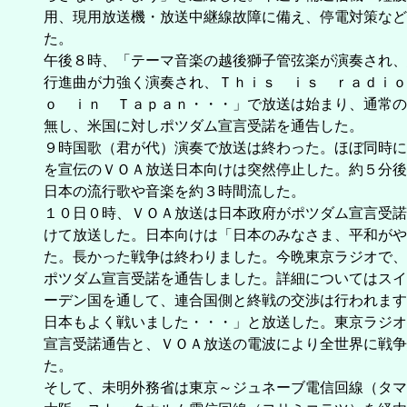
用、現用放送機・放送中継線故障に備え、停電対策など
た。
午後８時、「テーマ音楽の越後獅子管弦楽が演奏され、
行進曲が力強く演奏され、Ｔｈｉｓ ｉｓ ｒａｄｉｏ
ｏ ｉｎ Ｔａｐａｎ・・・」で放送は始まり、通常の
無し、米国に対しポツダム宣言受諾を通告した。
９時国歌（君が代）演奏で放送は終わった。ほぼ同時に
を宣伝のＶＯＡ放送日本向けは突然停止した。約５分後
日本の流行歌や音楽を約３時間流した。
１０日０時、ＶＯＡ放送は日本政府がポツダム宣言受諾
けて放送した。日本向けは「日本のみなさま、平和がや
た。長かった戦争は終わりました。今晩東京ラジオで、
ポツダム宣言受諾を通告しました。詳細についてはスイ
ーデン国を通して、連合国側と終戦の交渉は行われます
日本もよく戦いました・・・」と放送した。東京ラジオ
宣言受諾通告と、ＶＯＡ放送の電波により全世界に戦争
た。
そして、未明外務省は東京～ジュネーブ電信回線（タマ