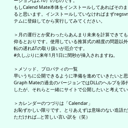
ージョンは2.10）のものです。
もしCalend Mate本体をインストールしてあればその
ると思います。インストールしていなければまずregsvr
テムに登録してから実行してみてください。
＞月の運行とか変わったらあんまり未来を計算できても
仰るとおりです。使用している推算式の精度の問題以外
転の遅れΔTの取り扱いが厄介です。
#久しぶりに来年1月1日に閏秒が挿入されますね。
＞メソッド、プロパティの一覧
早いうちに公開できるように準備を進めていきたいと思
Graph Mateの過去のバージョンではDLLのヘルプを
したが、それらと一緒にサイトで公開したいと考えてい
＞カレンダーのつづりは「Calendar」
お恥ずかしい限りです。とりあえずは意味のない造語だ
ただければ...と苦しい言い訳を（笑）