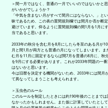
＞閏一月ではなく、普通の一月でいいのではないかと思
がいかがでしょうか？
「中気を含まない月がすべて閏月にはならない。」とい
昧であるため、この表の置閏規則欄では閏月か否か断定
避けています。仰るように置閏規則欄の閏1月を1月に
当であると思います。
2033年の秋分を含む月を8月にしたら冬至のある月が10
月と閏1月が両方とも普通の月になってしまいます。ま
む月を11月に固定するならば閏7月を普通の8月に、秋
を9月にする必要があります。これが2033年問題の一
はないかと思います。
今は旧暦を決定する機関がないため、2033年には閏月
て異なってしまうことも考えられます。
＞玉虫色のルール
このルールを制定したときには約190年後のことまでは
なかったかもしれません。また仮に計算していたとして
陽と月の位置推算の精度からこのような問題が生じるこ