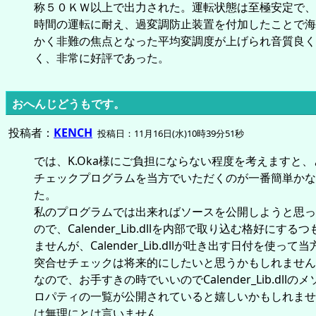
称５０ＫＷ以上で出力された。運転状態は至極安定で、
時間の運転に耐え、過変調防止装置を付加したことで海
かく非難の焦点となった平均変調度が上げられ音質良く
く、非常に好評であった。
おへんじどうもです。
投稿者：
KENCH
投稿日：11月16日(水)10時39分51秒
では、K.Oka様にご負担にならない程度を考えますと
チェックプログラムを当方でいただくのが一番簡単かな
た。
私のプログラムでは出来ればソースを公開しようと思っ
ので、Calender_Lib.dllを内部で取り込む格好にする
ませんが、Calender_Lib.dllが吐き出す日付を使って
突合せチェックは将来的にしたいと思うかもしれません
なので、お手すきの時でいいのでCalender_Lib.dllの
ロパティの一覧が公開されていると嬉しいかもしれませ
は無理にとは言いません。