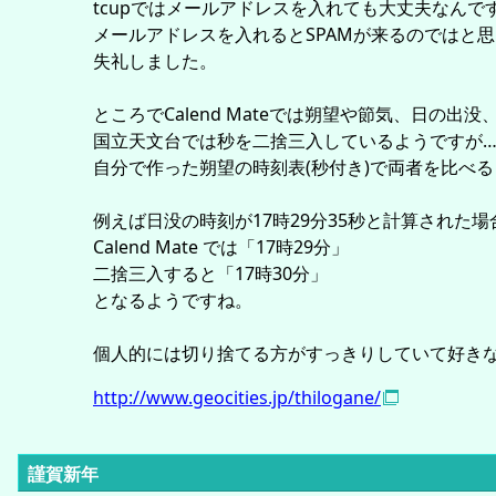
tcupではメールアドレスを入れても大丈夫なんで
メールアドレスを入れるとSPAMが来るのではと
失礼しました。
ところでCalend Mateでは朔望や節気、日
国立天文台では秒を二捨三入しているようですが
自分で作った朔望の時刻表(秒付き)で両者を比べ
例えば日没の時刻が17時29分35秒と計算された場
Calend Mate では「17時29分」
二捨三入すると「17時30分」
となるようですね。
個人的には切り捨てる方がすっきりしていて好き
http://www.geocities.jp/thilogane/
謹賀新年