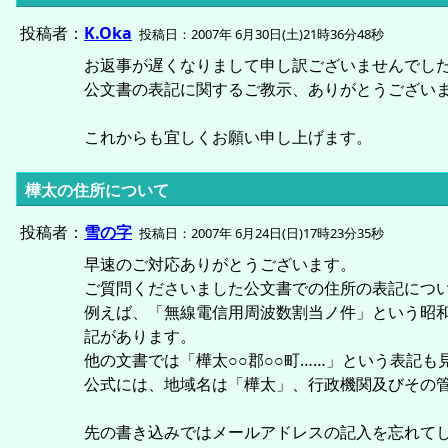
投稿者：
K.Oka
投稿日：2007年 6月30日(土)21時36分48秒
お返事が遅くなりまして申し訳ございませんでし
公文書の表記に関するご教示、ありがとうござい
これからも宜しくお願い申し上げます。
樺太の住所について
投稿者：
雪の字
投稿日：2007年 6月24日(日)17時23分35秒
早速のご対応ありがとうございます。
ご質問くださいました公文書での住所の表記につ
例えば、「無線電信用周波数割当ノ件」という昭和1
記があります。
他の文書では「樺太○○郡○○町……」という表記も
公式には、地域名は「樺太」、行政機関及びその
先の書き込みではメールアドレスの記入を忘れて