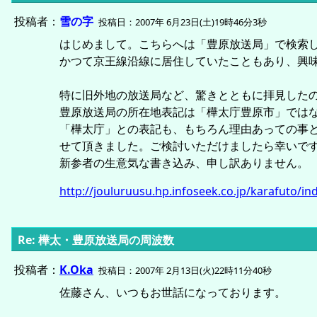
投稿者：
雪の字
投稿日：2007年 6月23日(土)19時46分3秒
はじめまして。こちらへは「豊原放送局」で検索
かつて京王線沿線に居住していたこともあり、興
特に旧外地の放送局など、驚きとともに拝見した
豊原放送局の所在地表記は「樺太庁豊原市」では
「樺太庁」との表記も、もちろん理由あっての事
せて頂きました。ご検討いただけましたら幸いで
新参者の生意気な書き込み、申し訳ありません。
http://jouluruusu.hp.infoseek.co.jp/karafuto/in
Re: 樺太・豊原放送局の周波数
投稿者：
K.Oka
投稿日：2007年 2月13日(火)22時11分40秒
佐藤さん、いつもお世話になっております。