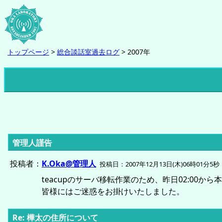
トップページ
>
総合談話室過去ログ
> 2007年
管理人謹告
投稿者：
K.Oka@管理人
投稿日：2007年12月13日(木)06時01分5秒
teacupのサーバ移転作業のため、昨日02:00か
皆様にはご迷惑をお掛けいたしました。
Re: 樺太の住所について