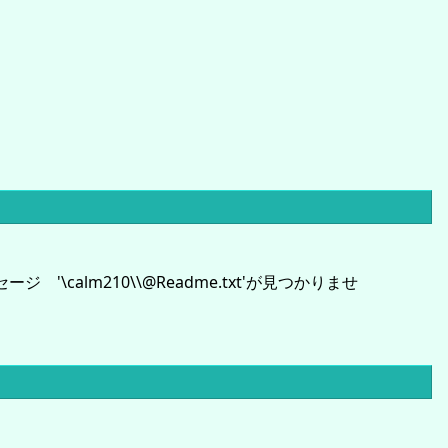
セージ '\calm210\\@Readme.txt'が見つかりませ