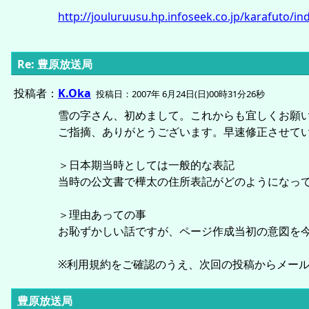
http://jouluruusu.hp.infoseek.co.jp/karafuto/in
Re: 豊原放送局
投稿者：
K.Oka
投稿日：2007年 6月24日(日)00時31分26秒
雪の字さん、初めまして。これからも宜しくお願
ご指摘、ありがとうございます。早速修正させて
＞日本期当時としては一般的な表記
当時の公文書で樺太の住所表記がどのようになっ
＞理由あっての事
お恥ずかしい話ですが、ページ作成当初の意図を今と
※利用規約をご確認のうえ、次回の投稿からメー
豊原放送局