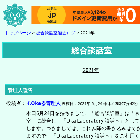
トップページ
>
総合談話室過去ログ
> 2021年
総合談話室
2021年
管理人謹告
投稿者：
K.Oka@管理人
投稿日：2021年 6月24日(木)13時07分42秒
本日6月24日を持ちまして、「総合談話室」は「
室」に統合し、「
Oka Laboratory
談話室」として
します。つきましては、これ以降の書き込みはで
ますので、「
Oka Laboratory
談話室」をご利用く