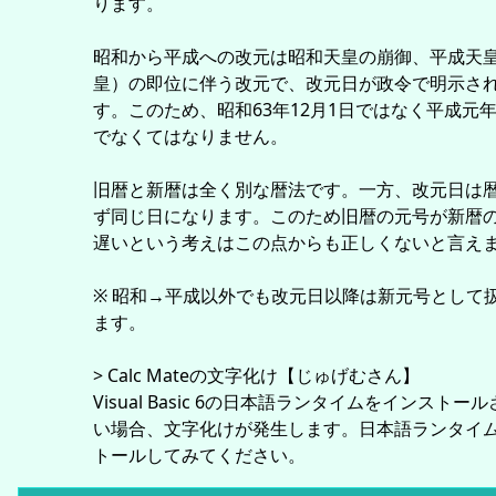
ります。
昭和から平成への改元は昭和天皇の崩御、平成天
皇）の即位に伴う改元で、改元日が政令で明示さ
す。このため、昭和63年12月1日ではなく平成元年
でなくてはなりません。
旧暦と新暦は全く別な暦法です。一方、改元日は
ず同じ日になります。このため旧暦の元号が新暦
遅いという考えはこの点からも正しくないと言え
※ 昭和→平成以外でも改元日以降は新元号として
ます。
> Calc Mateの文字化け【じゅげむさん】
Visual Basic 6の日本語ランタイムをインストー
い場合、文字化けが発生します。日本語ランタイ
トールしてみてください。